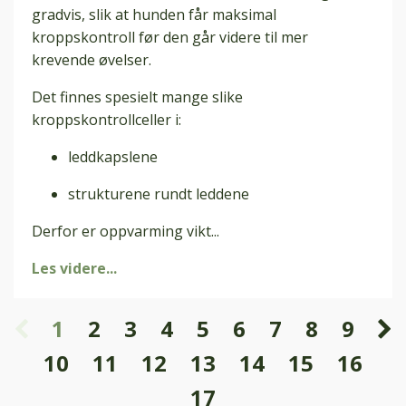
gradvis, slik at hunden får maksimal
kroppskontroll før den går videre til mer
krevende øvelser.
Det finnes spesielt mange slike
kroppskontrollceller i:
leddkapslene
strukturene rundt leddene
Derfor er oppvarming vikt
...
Les videre...
1
2
3
4
5
6
7
8
9
10
11
12
13
14
15
16
17