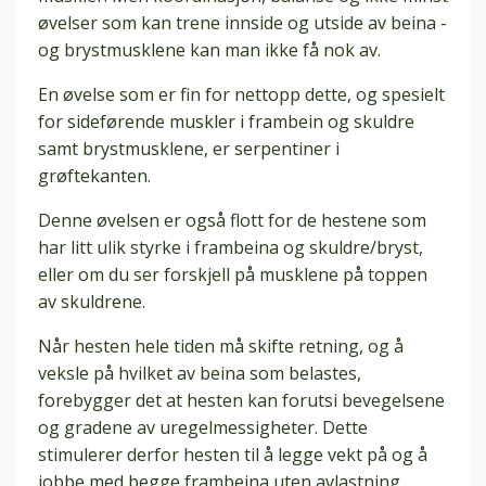
øvelser som kan trene innside og utside av beina -
og brystmusklene kan man ikke få nok av.
En øvelse som er fin for nettopp dette, og spesielt
for sideførende muskler i frambein og skuldre
samt brystmusklene, er serpentiner i
grøftekanten.
Denne øvelsen er også flott for de hestene som
har litt ulik styrke i frambeina og skuldre/bryst,
eller om du ser forskjell på musklene på toppen
av skuldrene.
Når hesten hele tiden må skifte retning, og å
veksle på hvilket av beina som belastes,
forebygger det at hesten kan forutsi bevegelsene
og gradene av uregelmessigheter. Dette
stimulerer derfor hesten til å legge vekt på og å
jobbe med begge frambeina uten avlastning.