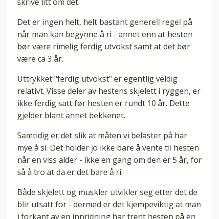
skrive litt om det.
Det er ingen helt, helt bastant generell regel på
når man kan begynne å ri - annet enn at hesten
bør være rimelig ferdig utvokst samt at det bør
være ca 3 år.
Uttrykket "ferdig utvokst" er egentlig veldig
relativt. Visse deler av hestens skjelett i ryggen, er
ikke ferdig satt før hesten er rundt 10 år. Dette
gjelder blant annet bekkenet.
Samtidig er det slik at måten vi belaster på har
mye å si. Det holder jo ikke bare å vente til hesten
når en viss alder - ikke en gang om den er 5 år, for
så å tro at da er det bare å ri.
Både skjelett og muskler utvikler seg etter det de
blir utsatt for - dermed er det kjempeviktig at man
i forkant av en innridning har trent hesten på en