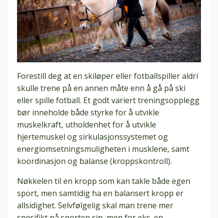
Forestill deg at en skiløper eller fotballspiller aldri
skulle trene på en annen måte enn å gå på ski
eller spille fotball. Et godt variert treningsopplegg
bør inneholde både styrke for å utvikle
muskelkraft, utholdenhet for å utvikle
hjertemuskel og sirkulasjonssystemet og
energiomsetningsmuligheten i musklene, samt
koordinasjon og balanse (kroppskontroll).
Nøkkelen til en kropp som kan takle både egen
sport, men samtidig ha en balansert kropp er
allsidighet. Selvfølgelig skal man trene mer
spesifikt på sporten sin, men for eks. en