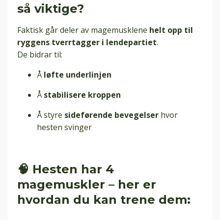
så viktige?
Faktisk går deler av magemusklene
helt opp til
ryggens tverrtagger i lendepartiet
.
De bidrar til:
Å
løfte underlinjen
Å
stabilisere kroppen
Å styre
sideførende bevegelser
hvor
hesten svinger
🧠 Hesten har 4
magemuskler – her er
hvordan du kan trene dem: