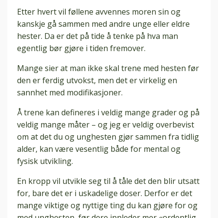
Etter hvert vil føllene avvennes moren sin og
kanskje gå sammen med andre unge eller eldre
hester. Da er det på tide å tenke på hva man
egentlig bør gjøre i tiden fremover.
Mange sier at man ikke skal trene med hesten før
den er ferdig utvokst, men det er virkelig en
sannhet med modifikasjoner.
Å trene kan defineres i veldig mange grader og på
veldig mange måter – og jeg er veldig overbevist
om at det du og unghesten gjør sammen fra tidlig
alder, kan være vesentlig både for mental og
fysisk utvikling.
En kropp vil utvikle seg til å tåle det den blir utsatt
for, bare det er i uskadelige doser. Derfor er det
mange viktige og nyttige ting du kan gjøre for og
med unghesten, før dere innleder mer «ordentlig