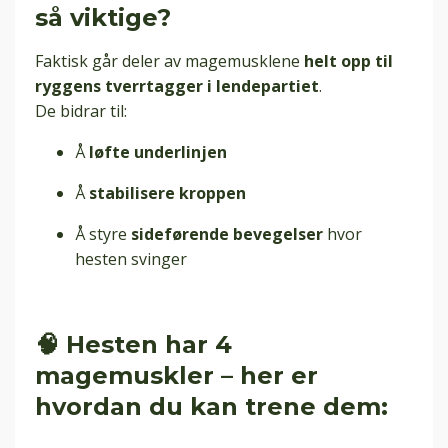
så viktige?
Faktisk går deler av magemusklene
helt opp til
ryggens tverrtagger i lendepartiet
.
De bidrar til:
Å
løfte underlinjen
Å
stabilisere kroppen
Å styre
sideførende bevegelser
hvor
hesten svinger
🧠 Hesten har 4
magemuskler – her er
hvordan du kan trene dem: