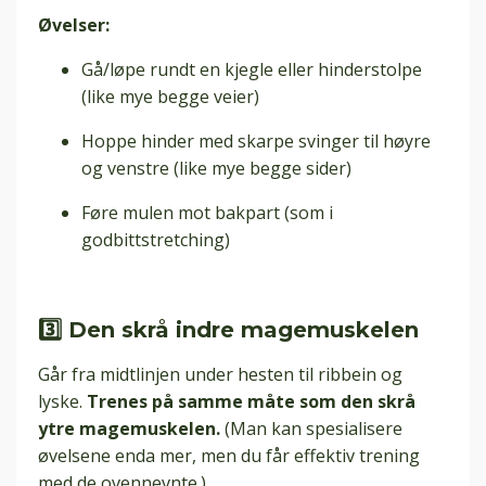
Øvelser:
Gå/løpe rundt en kjegle eller hinderstolpe
(like mye begge veier)
Hoppe hinder med skarpe svinger til høyre
og venstre (like mye begge sider)
Føre mulen mot bakpart (som i
godbittstretching)
3️⃣ Den skrå indre magemuskelen
Går fra midtlinjen under hesten til ribbein og
lyske.
Trenes på samme måte som den skrå
ytre magemuskelen.
(Man kan spesialisere
øvelsene enda mer, men du får effektiv trening
med de ovennevnte.)