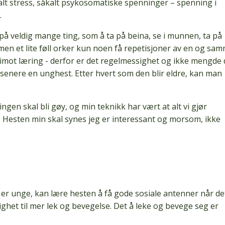
t stress, såkalt psykosomatiske spenninger – spenning i
.
 på veldig mange ting, som å ta på beina, se i munnen, ta på
men et lite føll orker kun noen få repetisjoner av en og sa
ta imot læring - derfor er det regelmessighet og ikke mengde
g senere en unghest. Etter hvert som den blir eldre, kan man
ingen skal bli gøy, og min teknikk har vært at alt vi gjør
 Hesten min skal synes jeg er interessant og morsom, ikke
r unge, kan lære hesten å få gode sosiale antenner når de
ighet til mer lek og bevegelse. Det å leke og bevege seg er