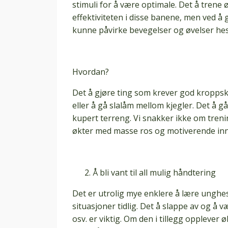
stimuli for å være optimale. Det å trene
effektiviteten i disse banene, men ved å g
kunne påvirke bevegelser og øvelser hest
Hvordan?
Det å gjøre ting som krever god kroppsk
eller å gå slalåm mellom kjegler. Det å g
kupert terreng. Vi snakker ikke om trenin
økter med masse ros og motiverende inn
Å bli vant til all mulig håndtering
Det er utrolig mye enklere å lære unghes
situasjoner tidlig. Det å slappe av og å v
osv. er viktig. Om den i tillegg opplever