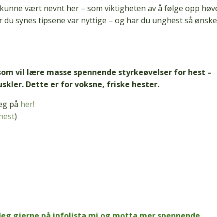
 kunne vært nevnt her – som viktigheten av å følge opp høv
 du synes tipsene var nyttige – og har du unghest så ønske
 som vil lære masse spennende styrkeøvelser for hest –
kler. Dette er for voksne, friske hester.
deg på
her!
hest
)
 deg gjerne på infolista mi og motta mer spennende