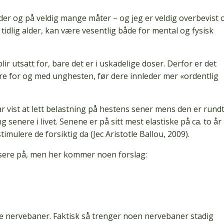
der og på veldig mange måter – og jeg er veldig overbevist
idlig alder, kan være vesentlig både for mental og fysisk
 blir utsatt for, bare det er i uskadelige doser. Derfor er det
øre for og med unghesten, før dere innleder mer «ordentlig
r vist at lett belastning på hestens sener mens den er rund
g senere i livet. Senene er på sitt mest elastiske på ca. to år
imulere de forsiktig da (Jec Aristotle Ballou, 2009).
sere på, men her kommer noen forslag:
de nervebaner. Faktisk så trenger noen nervebaner stadig