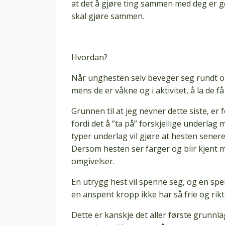
at det å gjøre ting sammen med deg er g
skal gjøre sammen.
Hvordan?
Når unghesten selv beveger seg rundt og
mens de er våkne og i aktivitet, å la de f
Grunnen til at jeg nevner dette siste, er
fordi det å ”ta på” forskjellige underlag 
typer underlag vil gjøre at hesten senere
Dersom hesten ser farger og blir kjent me
omgivelser.
En utrygg hest vil spenne seg, og en spen
en anspent kropp ikke har så frie og rik
Dette er kanskje det aller første grunnlag