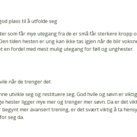
d plass til å utfolde seg
ter som får mye utegang fra de er små får sterkere kropp 
Den tiden hesten er
ung
kan ikke tas igjen når de blir voksn
det en fordel med mest mulig utegang for føll og unghester.
vile når de trenger det
ne utvikle seg og restituere seg. God hvile og søvn er vikti
nge hester ligger mye mer og trenger mer søvn. Da er det vik
 begynt mer avansert trening, er det svært viktig å ta hens
for seg da.