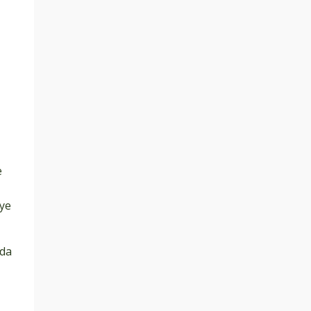
e
nye
 da