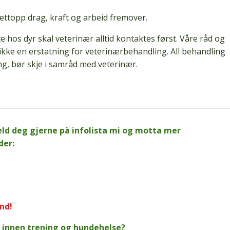
ttopp drag, kraft og arbeid fremover.
hos dyr skal veterinær alltid kontaktes først. Våre råd og
ikke en erstatning for veterinærbehandling. All behandling
g, bør skje i samråd med veterinær.
eld deg gjerne på infolista mi og motta mer
der:
und!
r innen trening og hundehelse?