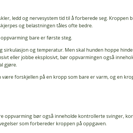
er, ledd og nervesystem tid til å forberede seg. Kroppen bl
kjerpes og belastningen tåles ofte bedre.
 oppvarming bare er første steg.
 gang sirkulasjon og temperatur. Men skal hunden hoppe hinde
nsivt eller jobbe eksplosivt, bør oppvarmingen også inneho
l gjøre.
n være forskjellen på en kropp som bare er varm, og en kro
ere oppvarming bør også inneholde kontrollerte svinger, kor
evegelser som forbereder kroppen på oppgaven.