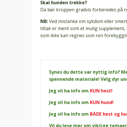
Skal hunden trekke?
Da bør kroppen gradvis forberedes på ne
NB:
Ved mistanke om sykdom eller smerte 
tiltak er ment som et mulig supplement, 
som ikke kan regnes som ren forebyggin
Synes du dette var nyttig info? M
spennende materiale! Velg dyr un
Jeg vil ha info om
KUN hest!
Jeg vil ha info om
KUN hund!
Jeg vil ha info om
BÅDE hest og h
Vil du lese mer om viktige temae