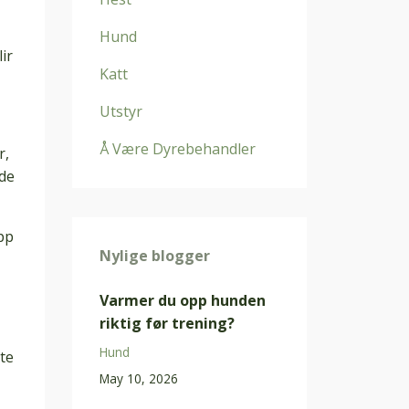
Hund
ir
Katt
Utstyr
Å Være Dyrebehandler
r,
lde
pp
Nylige blogger
Varmer du opp hunden
riktig før trening?
Hund
te
May 10, 2026