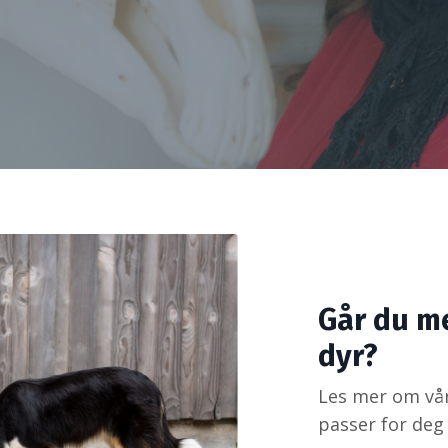
Går du m
dyr?
Les mer om vå
passer for deg 