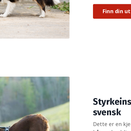
Finn din u
Styrkeins
svensk
Dette er en kj