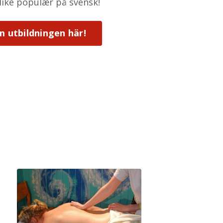
 like populær på svensk!
 utbildningen här!