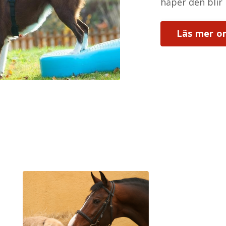
håper den blir
Läs mer om