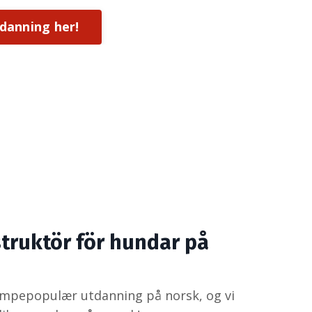
tdanning her!
truktör för hundar på
empepopulær utdanning på norsk, og vi