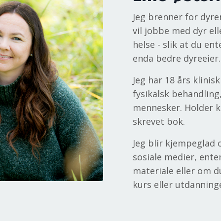
Jeg brenner for dyre
vil jobbe med dyr ell
helse - slik at du en
enda bedre dyreeier.
Jeg har 18 års klinis
fysikalsk behandling
mennesker. Holder ku
skrevet bok.
Jeg blir kjempeglad 
sosiale medier, ente
materiale eller om d
kurs eller utdanning