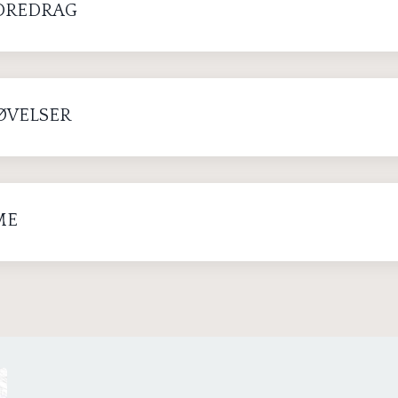
OREDRAG
ØVELSER
ME