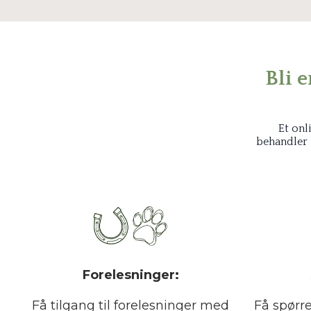
Bli 
Et onl
behandler 
Forelesninger:
Få tilgang til forelesninger med
Få spørr