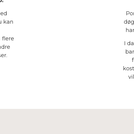
p:
med
Por
u kan
døg
har
 flere
I d
ndre
bar
er.
kos
vi