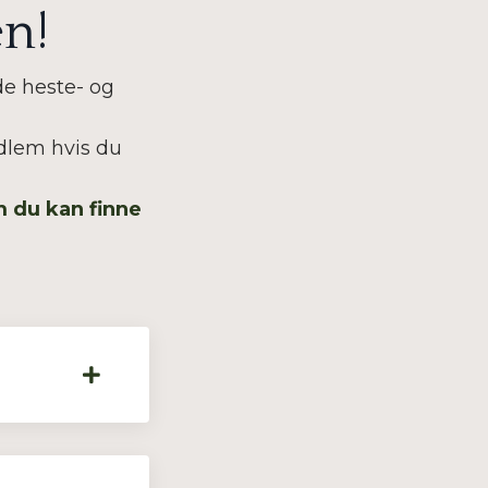
en!
de heste- og
dlem hvis du
om du kan finne