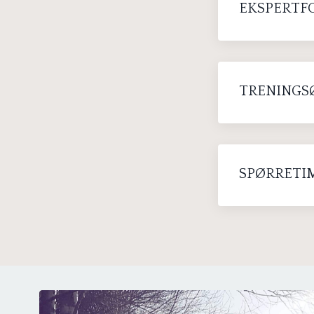
EKSPERTF
TRENINGS
SPØRRETI