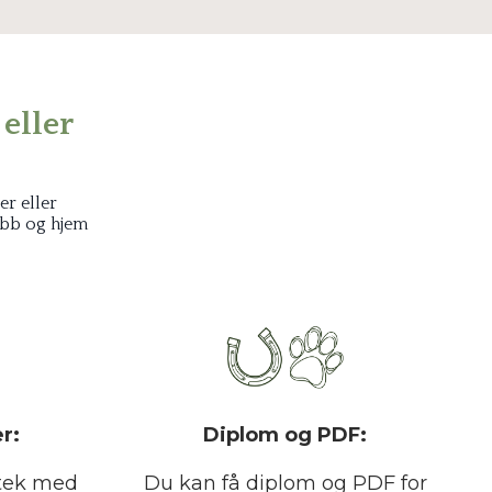
eller
r eller
obb og hjem
r:
Diplom og PDF:
iotek med
Du kan få diplom og PDF for