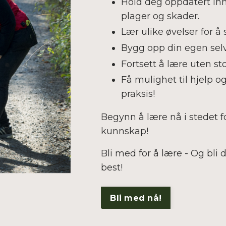
Hold deg oppdatert inn
plager og skader.
Lær ulike øvelser for å
Bygg opp din egen selvt
Fortsett å lære uten st
Få mulighet til hjelp o
praksis!
Begynn å lære nå i stedet f
kunnskap!
Bli med for å lære - Og bli 
best!
Bli med nå!