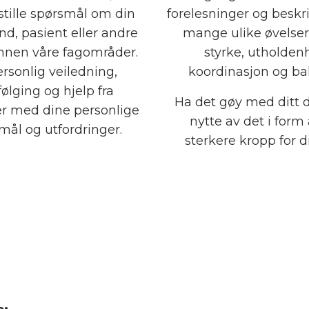
stille spørsmål om din
forelesninger og beskri
nd, pasient eller andre
mange ulike øvelser
nnen våre fagområder.
styrke, utholdenh
ersonlig veiledning,
koordinasjon og ba
ølging og hjelp fra
Ha det gøy med ditt d
e
r med dine personlige
nytte av det i form
mål og utfordringer.
sterkere kropp for di