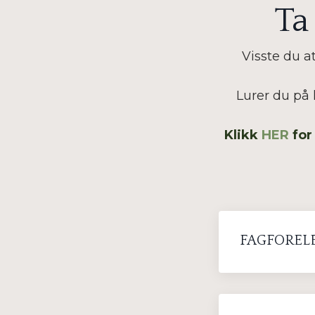
Ta
Visste du a
Lurer du på 
Klikk
HER
for
FAGFOREL