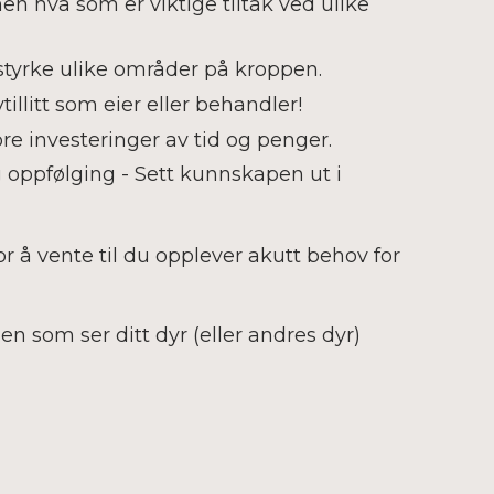
en hva som er viktige tiltak ved ulike
 styrke ulike områder på kroppen.
illitt som eier eller behandler!
ore investeringer av tid og penger.
g oppfølging - Sett kunnskapen ut i
or å vente til du opplever akutt behov for
den som ser ditt dyr (eller andres dyr)