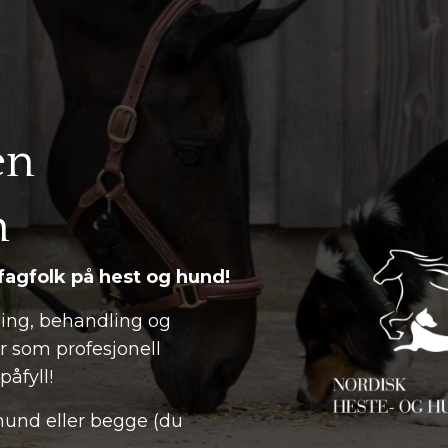
en
n
fagfolk på hest og hund!
ning, behandling og
r som profesjonell
åfyll!
hund eller begge (du