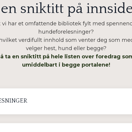
 en sniktitt på innsid
t vi har et omfattende bibliotek fylt med spennen
hundeforelesninger?
hvilket verdifullt innhold som venter deg som me
velger hest, hund eller begge?
 å ta en sniktitt på hele listen over foredrag s
umiddelbart i begge portalene!
ESNINGER