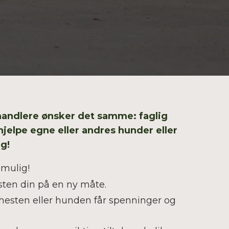
handlere ønsker det samme:
f
aglig
 hjelpe egne eller andres hunder eller
ag!
 mulig!
sten din på en ny måte.
hesten eller hunden får spenninger og