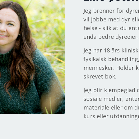
Jeg brenner for dyre
vil jobbe med dyr ell
helse - slik at du en
enda bedre dyreeier.
Jeg har 18 års klinis
fysikalsk behandling
mennesker. Holder ku
skrevet bok.
Jeg blir kjempeglad 
sosiale medier, ente
materiale eller om d
kurs eller utdanning