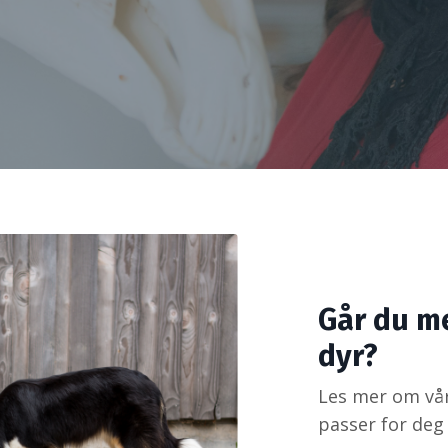
Går du m
dyr?
Les mer om vå
passer for deg 