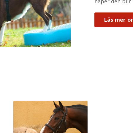
håper den blir
Läs mer om