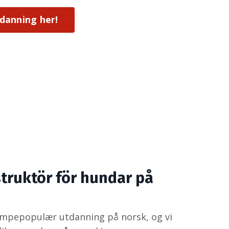
tdanning her!
truktör för hundar på
empepopulær utdanning på norsk, og vi