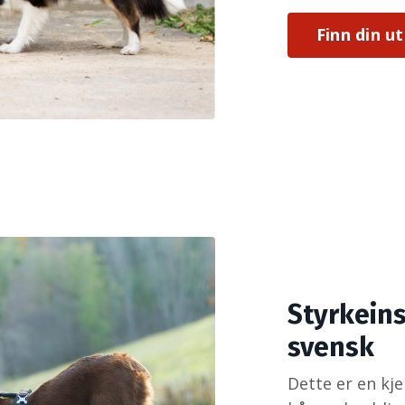
Finn din u
Styrkeins
svensk
Dette er en kj