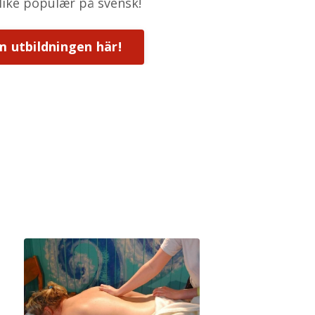
 like populær på svensk!
 utbildningen här!