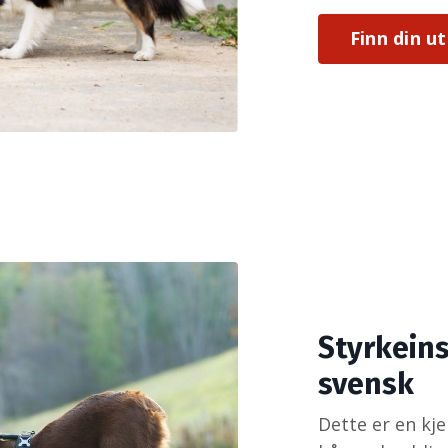
Finn din u
Styrkeins
svensk
Dette er en kj