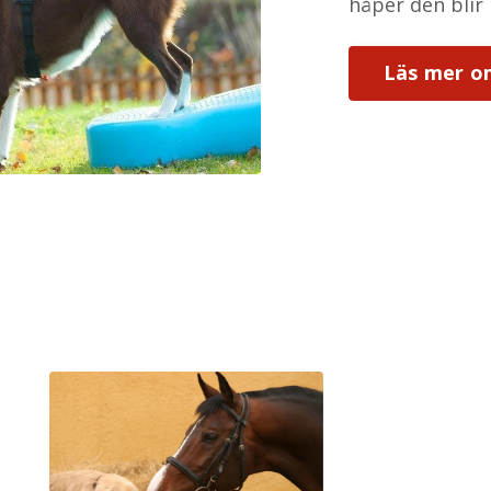
håper den blir
Läs mer om