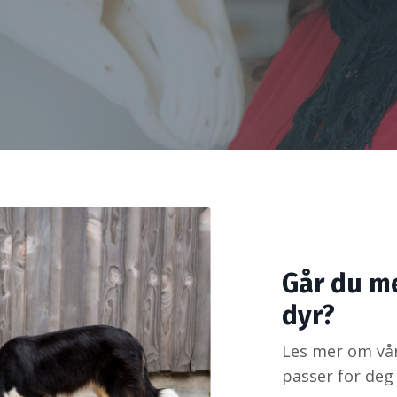
Går du m
dyr?
Les mer om vå
passer for deg 