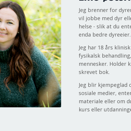
Jeg brenner for dyre
vil jobbe med dyr ell
helse - slik at du en
enda bedre dyreeier.
Jeg har 18 års klinis
fysikalsk behandling
mennesker. Holder ku
skrevet bok.
Jeg blir kjempeglad 
sosiale medier, ente
materiale eller om d
kurs eller utdanning