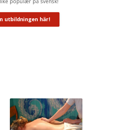
 like populær på svensk!
 utbildningen här!