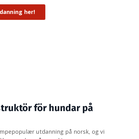
tdanning her!
truktör för hundar på
empepopulær utdanning på norsk, og vi