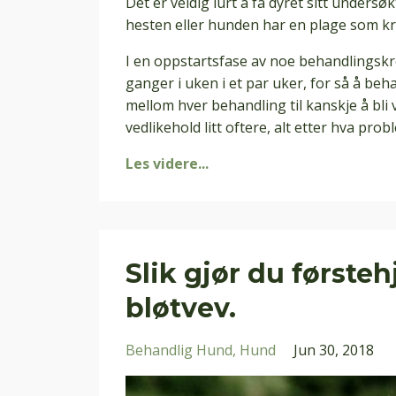
Det er veldig lurt å få dyret sitt undersø
hesten eller hunden har en plage som k
I en oppstartsfase av noe behandlingskrev
ganger i uken i et par uker, for så å beh
mellom hver behandling til kanskje å bli
vedlikehold litt oftere, alt etter hva proble
Les videre...
Slik gjør du første
bløtvev.
Behandlig Hund
Hund
Jun 30, 2018