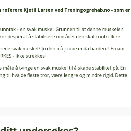
l å referere Kjetil Larsen ved Treningogrehab.no - som er
Å unntak - en svak muskel. Grunnen til at denne muskelen
ker desperat å stabilisere området den skal kontrollere.
lerede svak muskel? Jo den må jobbe enda hardere!! En øm
RKES - ikke strekkes!
måte å tvinge en svak muskel til å skape stabilitet på. En
g til hva de fleste tror, være lengre og mindre rigid. Dette
 ditt undersøkes?