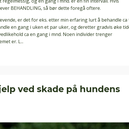
kt regelmessig, og en gang i mnd. er en fin intervall. Hvis
rever BEHANDLING, så bør dette foregå oftere.
ende, er det for eks. etter min erfaring lurt å behandle ca 
andle en gang i uken et par uker, og deretter gradvis øke ti
 vedlikehold ca en gang i mnd. Noen individer trenger
met er. L...
hjelp ved skade på hundens