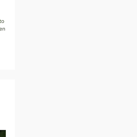
to
den