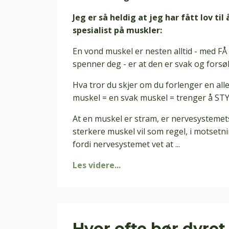
Jeg er så heldig at jeg har fått lov ti
spesialist på muskler:
En vond muskel er nesten alltid - med F
spenner deg - er at den er svak og forsø
Hva tror du skjer om du forlenger en al
muskel = en svak muskel = trenger å STY
At en muskel er stram, er nervesystemets 
sterkere muskel vil som regel, i motsetnin
fordi nervesystemet vet at ...
Les videre...
Hvor ofte bør dyret