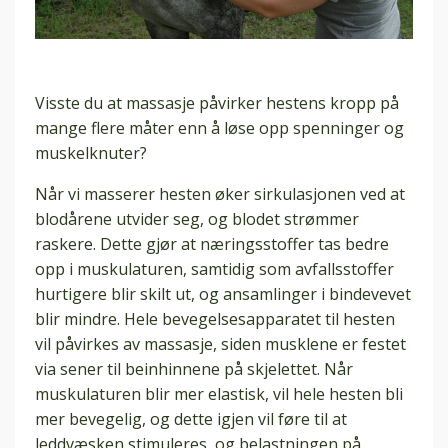
Visste du at massasje påvirker hestens kropp på
mange flere måter enn å løse opp spenninger og
muskelknuter?
Når vi masserer hesten øker sirkulasjonen ved at
blodårene utvider seg, og blodet strømmer
raskere. Dette gjør at næringsstoffer tas bedre
opp i muskulaturen, samtidig som avfallsstoffer
hurtigere blir skilt ut, og ansamlinger i bindevevet
blir mindre. Hele bevegelsesapparatet til hesten
vil påvirkes av massasje, siden musklene er festet
via sener til beinhinnene på skjelettet. Når
muskulaturen blir mer elastisk, vil hele hesten bli
mer bevegelig, og dette igjen vil føre til at
leddvæsken stimuleres, og belastningen på