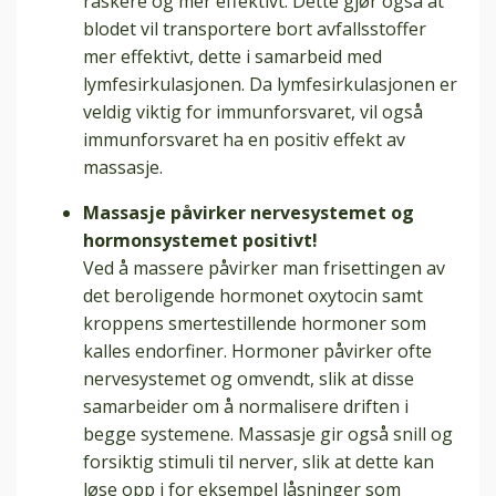
raskere og mer effektivt. Dette gjør også at
blodet vil transportere bort avfallsstoffer
mer effektivt, dette i samarbeid med
lymfesirkulasjonen. Da lymfesirkulasjonen er
veldig viktig for immunforsvaret, vil også
immunforsvaret ha en positiv effekt av
massasje.
Massasje påvirker nervesystemet og
hormonsystemet positivt!
Ved å massere påvirker man frisettingen av
det beroligende hormonet oxytocin samt
kroppens smertestillende hormoner som
kalles endorfiner. Hormoner påvirker ofte
nervesystemet og omvendt, slik at disse
samarbeider om å normalisere driften i
begge systemene. Massasje gir også snill og
forsiktig stimuli til nerver, slik at dette kan
løse opp i for eksempel låsninger som