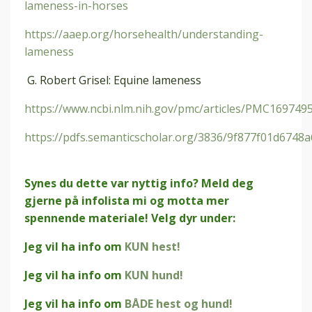
lameness-in-horses
https://aaep.org/horsehealth/understanding-
lameness
G. Robert Grisel: Equine lameness
https://www.ncbi.nlm.nih.gov/pmc/articles/PMC169749
https://pdfs.semanticscholar.org/3836/9f877f01d674
Synes du dette var nyttig info? Meld deg
gjerne på infolista mi og motta mer
spennende materiale! Velg dyr under:
Jeg vil ha info om
KUN hest!
Jeg vil ha info om
KUN hund!
Jeg vil ha info om
BÅDE hest og hund!