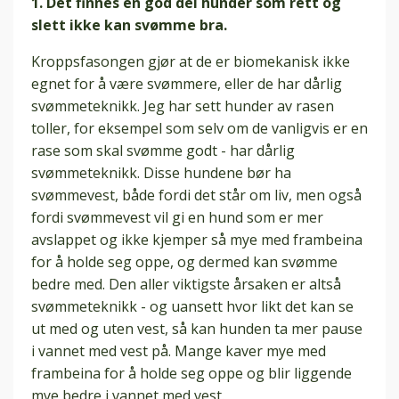
1. Det finnes en god del hunder som rett og
slett ikke kan svømme bra.
Kroppsfasongen gjør at de er biomekanisk ikke
egnet for å være svømmere, eller de har dårlig
svømmeteknikk. Jeg har sett hunder av rasen
toller, for eksempel som selv om de vanligvis er en
rase som skal svømme godt - har dårlig
svømmeteknikk. Disse hundene bør ha
svømmevest, både fordi det står om liv, men også
fordi svømmevest vil gi en hund som er mer
avslappet og ikke kjemper så mye med frambeina
for å holde seg oppe, og dermed kan svømme
bedre med. Den aller viktigste årsaken er altså
svømmeteknikk - og uansett hvor likt det kan se
ut med og uten vest, så kan hunden ta mer pause
i vannet med vest på. Mange kaver mye med
frambeina for å holde seg oppe og blir liggende
mye bedre i vannet med vest.