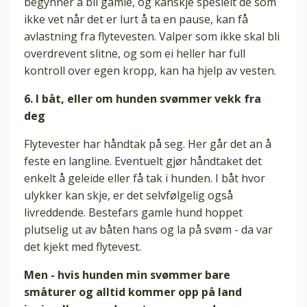
begynner å bli gamle, og kanskje spesielt de som
ikke vet når det er lurt å ta en pause, kan få
avlastning fra flytevesten. Valper som ikke skal bli
overdrevent slitne, og som ei heller har full
kontroll over egen kropp, kan ha hjelp av vesten.
6. I båt, eller om hunden svømmer vekk fra
deg
Flytevester har håndtak på seg. Her går det an å
feste en langline. Eventuelt gjør håndtaket det
enkelt å geleide eller få tak i hunden. I båt hvor
ulykker kan skje, er det selvfølgelig også
livreddende. Bestefars gamle hund hoppet
plutselig ut av båten hans og la på svøm - da var
det kjekt med flytevest.
Men - hvis hunden min svømmer bare
småturer og alltid kommer opp på land