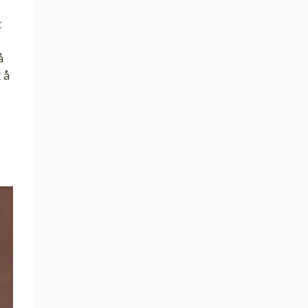
t
å
 å