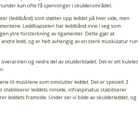
khunder kan ofte få spenninger i skulderområdet.
enter (leddbånd) som støtter opp leddet på hver side, men
amentene. Leddkapselen har leddbånd inne i seg som
gen ytre forsterkning av ligamenter. Dette gjør at
 andre ledd, og er helt avhengig av en sterk muskulatur run
overarmen og nedre del av skulderbladet. Det er ett kuleled
r.
nene til musklene som omslutter leddet. Det er spesielt 3
 stabiliserer leddets innside, infraspinatus stabiliserer
erer leddets framside. Under ser vi bilde av skulderleddet, og