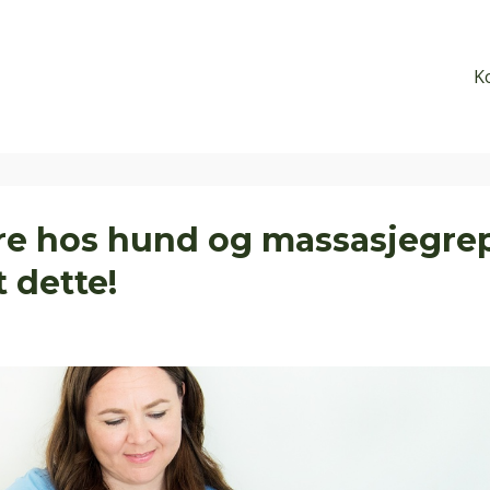
K
re hos hund og massasjegre
 dette!