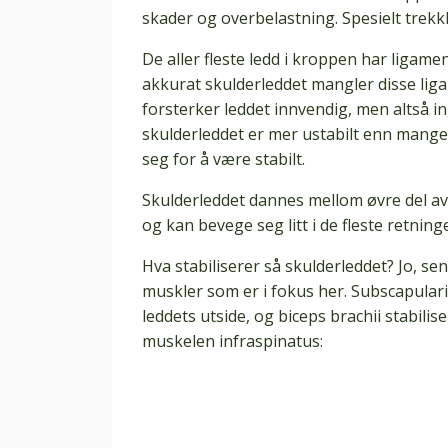
skader og overbelastning. Spesielt trek
De aller fleste ledd i kroppen har ligam
akkurat skulderleddet mangler disse lig
forsterker leddet innvendig, men altså in
skulderleddet er mer ustabilt enn mange
seg for å være stabilt.
Skulderleddet dannes mellom øvre del av 
og kan bevege seg litt i de fleste retninge
Hva stabiliserer så skulderleddet? Jo, se
muskler som er i fokus her. Subscapularis
leddets utside, og biceps brachii stabilis
muskelen infraspinatus: