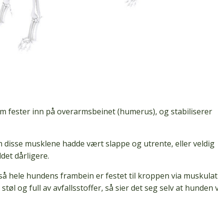
som fester inn på overarmsbeinet (humerus), og stabiliserer
om disse musklene hadde vært slappe og utrente, eller veldig
ddet dårligere.
så hele hundens frambein er festet til kroppen via muskula
tøl og full av avfallsstoffer, så sier det seg selv at hunden v