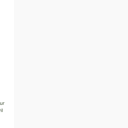
tur
il