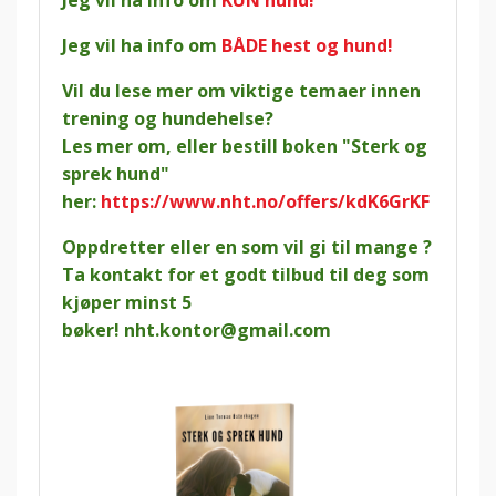
Jeg vil ha info om
KUN hund!
Jeg vil ha info om
BÅDE hest og hund!
Vil du lese mer om viktige temaer innen
trening og hundehelse?
Les mer om, eller bestill boken "Sterk og
sprek hund"
her:
https://www.nht.no/offers/kdK6GrKF
Oppdretter eller en som vil gi til mange ?
Ta kontakt for et godt tilbud til deg som
kjøper minst 5
bøker!
nht.kontor@gmail.com