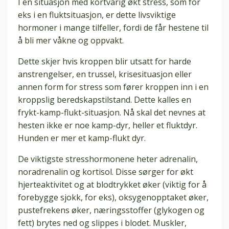
I en situasjon med kortvarig økt stress, som for
eks i en fluktsituasjon, er dette livsviktige
hormoner i mange tilfeller, fordi de får hestene til
å bli mer våkne og oppvakt.
Dette skjer hvis kroppen blir utsatt for harde
anstrengelser, en trussel, krisesituasjon eller
annen form for stress som fører kroppen inn i en
kroppslig beredskapstilstand. Dette kalles en
frykt-kamp-flukt-situasjon. Nå skal det nevnes at
hesten ikke er noe kamp-dyr, heller et fluktdyr.
Hunden er mer et kamp-flukt dyr.
De viktigste stresshormonene heter adrenalin,
noradrenalin og kortisol. Disse sørger for økt
hjerteaktivitet og at blodtrykket øker (viktig for å
forebygge sjokk, for eks), oksygenopptaket øker,
pustefrekens øker, næringsstoffer (glykogen og
fett) brytes ned og slippes i blodet. Muskler,