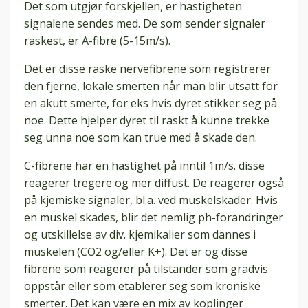
Det som utgjør forskjellen, er hastigheten
signalene sendes med. De som sender signaler
raskest, er A-fibre (5-15m/s).
Det er disse raske nervefibrene som registrerer
den fjerne, lokale smerten når man blir utsatt for
en akutt smerte, for eks hvis dyret stikker seg på
noe. Dette hjelper dyret til raskt å kunne trekke
seg unna noe som kan true med å skade den.
C-fibrene har en hastighet på inntil 1m/s. disse
reagerer tregere og mer diffust. De reagerer også
på kjemiske signaler, bl.a. ved muskelskader. Hvis
en muskel skades, blir det nemlig ph-forandringer
og utskillelse av div. kjemikalier som dannes i
muskelen (CO2 og/eller K+). Det er og disse
fibrene som reagerer på tilstander som gradvis
oppstår eller som etablerer seg som kroniske
smerter. Det kan være en mix av koplinger