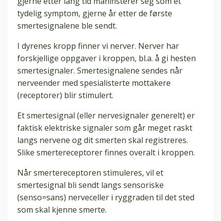
gjerne etter lang tid manifisterer seg som et
tydelig symptom, gjerne år etter de første
smertesignalene ble sendt.
I dyrenes kropp finner vi nerver. Nerver har
forskjellige oppgaver i kroppen, bl.a. å gi hesten
smertesignaler. Smertesignalene sendes når
nerveender med spesialisterte mottakere
(receptorer) blir stimulert.
Et smertesignal (eller nervesignaler generelt) er
faktisk elektriske signaler som går meget raskt
langs nervene og dit smerten skal registreres.
Slike smertereceptorer finnes overalt i kroppen.
Når smertereceptoren stimuleres, vil et
smertesignal bli sendt langs sensoriske
(senso=sans) nerveceller i ryggraden til det sted
som skal kjenne smerte.