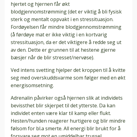
hjertet og hjernen får økt
blodgjennomstrømming (det er viktig å bli fysisk
sterk og mentalt oppvakt i en stressituasjon.
Fordøyelsen får mindre blodgjennomstrømming
(å førdøye mat er ikke viktig i en kortvarig
stressituasjon, da er det viktigere å redde seg ut
av den. Dette er grunnen til at hestene gjerne
bæsjer når de blir stresset/nervøse).
Ved intens svetting hjelper det kroppen til å kvitte
seg med overskuddsvarme som følger med en økt
energisomsetning.
Adrenalin påvirker også hjernen slik at individets
bevissthet blir skjerpet til det ytterste. Da kan
individet enten være klar til kamp eller flukt.
Hesten/hunden reagerer hurtigere og blir mindre
følsom for bl.a smerte. All energi blir brukt for å
forsvare seg mot en umiddelbar trussel.