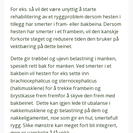
For eks. så vil det være unyttig å starte
rehabilitering av et ryggproblem dersom hesten i
tillegg har smerter i fram- eller bakbeina. Dersom
hesten har smerter i et frambein, vil den kanskje
forkorte steget og redusere tiden den bruker på
vektbæring på dette beinet.
Dette gir trøbbel og ujevn belastning i manken,
spesielt rett bak for manken. Ved smerter i et
bakbein vil hesten for eks sette inn
brachiocephalicus og sternocephalicus
(halsmusklene) for å trekke frambein og
brystkasse frem fremfor å skyve den frem med
bakbeinet. Dette kan igjen lede til ubalanse i
nakkemusklene og gi belastning på dem og
nakkeligamentet, noe som gir en hul, smertefull
rygg. Slike mønstre kan meget fort bli integrert,
men er vanskelig å få vekk.