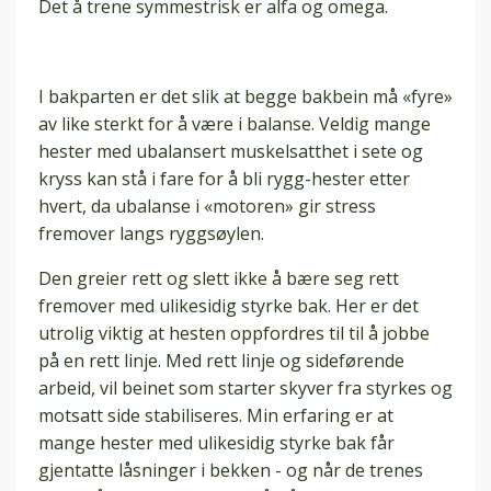
Det å trene symmestrisk er alfa og omega.
I bakparten er det slik at begge bakbein må «fyre»
av like sterkt for å være i balanse. Veldig mange
hester med ubalansert muskelsatthet i sete og
kryss kan stå i fare for å bli rygg-hester etter
hvert, da ubalanse i «motoren» gir stress
fremover langs ryggsøylen.
Den greier rett og slett ikke å bære seg rett
fremover med ulikesidig styrke bak. Her er det
utrolig viktig at hesten oppfordres til til å jobbe
på en rett linje. Med rett linje og sideførende
arbeid, vil beinet som starter skyver fra styrkes og
motsatt side stabiliseres. Min erfaring er at
mange hester med ulikesidig styrke bak får
gjentatte låsninger i bekken - og når de trenes