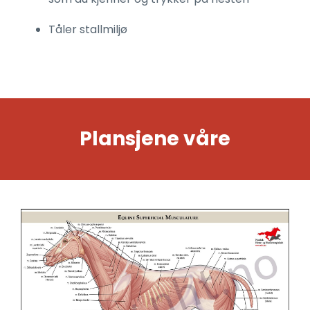
Tåler stallmiljø
Plansjene våre